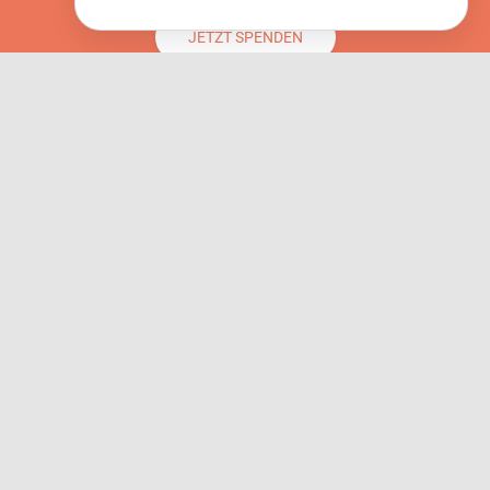
JETZT SPENDEN
MEHR INFORMATIONEN
Horizonte Göttingen e.V. dankt