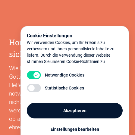
Cookie Einstellungen
Horizonte Göttingen e.V. freut
Wir verwenden Cookies, um Ihr Erlebnis zu
verbessern und Ihnen personalisierte Inhalte zu
sich über Ihre Unterstützung
liefern. Durch die Verwendung dieser Website
stimmen Sie unseren Cookie-Richtlinien zu
Wie können Sie den Verein Horizonte
Notwendige Cookies
Göttingen e.V. unterstützen?
Helfen Sie mit Ihrer Spende Betroffenen,
Statistische Cookies
notwendige Leistungen zu ermöglichen, die
nicht von den Krankenkassen übernommen
werden. Unterstützen Sie den Verein dauerhaft,
Akzeptieren
ob als Mitglied, Sponsor oder mit
ehrenamtlichen Engagement.
Einstellungen bearbeiten