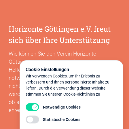
Horizonte Göttingen e.V. freut
sich über Ihre Unterstützung
Wie können Sie den Verein Horizonte
Göttingen e.V. unterstützen?
Helfen Sie mit Ihrer Spende Betroffenen,
Cookie Einstellungen
Wir verwenden Cookies, um Ihr Erlebnis zu
notwendige Leistungen zu ermöglichen, die
verbessern und Ihnen personalisierte Inhalte zu
nicht von den Krankenkassen übernommen
liefern. Durch die Verwendung dieser Website
werden. Unterstützen Sie den Verein dauerhaft,
stimmen Sie unseren Cookie-Richtlinien zu
ob als Mitglied, Sponsor oder mit
Notwendige Cookies
ehrenamtlichen Engagement.
Statistische Cookies
JETZT SPENDEN