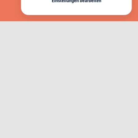
Einstellungen bearbeiten
Horizonte Göttingen e.V. freut
sich über Ihre Unterstützung
Wie können Sie den Verein Horizonte
Göttingen e.V. unterstützen?
Helfen Sie mit Ihrer Spende Betroffenen,
notwendige Leistungen zu ermöglichen, die
nicht von den Krankenkassen übernommen
werden. Unterstützen Sie den Verein dauerhaft,
ob als Mitglied, Sponsor oder mit