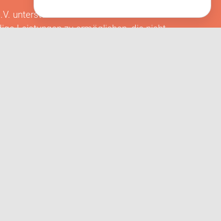
.V. unterstützen?
ige Leistungen zu ermöglichen, die nicht
rstützen Sie den Verein dauerhaft, ob
Engagement.
FORMATIONEN
ankt