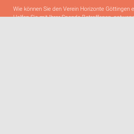
Wie können Sie den Verein Horizonte Göttingen e
Helfen Sie mit Ihrer Spende Betroffenen, notwend
von den Krankenkassen übernommen werden. Unte
als Mitglied, Sponsor oder mit ehrenamtlichen 
JETZT SPENDEN
MEHR IN
izonte Göttingen e.V. d