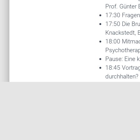
Prof. Günter
17:30 Fragen
17:50 Die Bru
Knackstedt, 
18:00 Mitmach
Psychotherap
Pause: Eine k
18:45 Vortra
durchhalten? 
Leitender Obe
19:10 Fragen
19:30 Bewegu
Physiotherap
20:00 Ende
Hier kommen Sie 