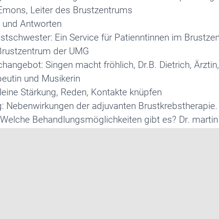
 Emons, Leiter des Brustzentrums
 und Antworten
stschwester: Ein Service für Patienntinnen im Brustze
Brustzentrum der UMG
angebot: Singen macht fröhlich, Dr.B. Dietrich, Ärztin,
eutin und Musikerin
leine Stärkung, Reden, Kontakte knüpfen
g: Nebenwirkungen der adjuvanten Brustkrebstherapie.
Welche Behandlungsmöglichkeiten gibt es? Dr. martin H
rarzt der Uni-Frauenklinik
 und Antworten
ngsangebot: im ZUMBA-Stil in Schwung kommen, Chri
eutin
zum Flyer.