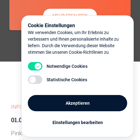
MEHR ERFAHREN
Cookie Einstellungen
Wir verwenden Cookies, um Ihr Erlebnis zu
verbessern und Ihnen personalisierte Inhalte zu
liefern. Durch die Verwendung dieser Website
stimmen Sie unseren Cookie-Richtlinien zu
Notwendige Cookies
Statistische Cookies
Nächste Termine
Akzeptieren
INFORMATIONSVERANSTALTUNGEN
01.09.2026
Einstellungen bearbeiten
Pink Rosdorf trifft sich jeden ersten Dienstag