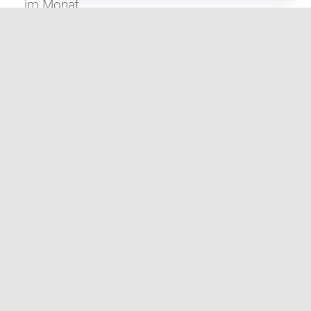
im Monat.
Weiter lesen
ZUR TERMINÜBERSICHT