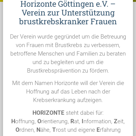
Horizonte Göttingen e.V. –
Verein zur Unterstützung
brustkrebskranker Frauen
Der Verein wurde gegründet um die Betreuung
von Frauen mit Brustkrebs zu verbessern,
betroffene Menschen und Familien zu beraten
und zu begleiten und um die
Brustkrebsprävention zu fördern.
Mit dem Namen Horizonte will der Verein die
Hoffnung auf das Leben nach der
Krebserkrankung aufzeigen.
HORIZONTE
steht dabei für:
H
offnung,
O
rientierung,
R
at,
I
nformation,
Z
eit,
O
rdnen,
N
ähe,
T
rost und eigene
E
rfahrung