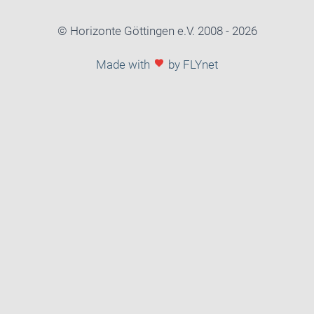
© Horizonte Göttingen e.V. 2008 - 2026
FLYnet
Made with
by FLYnet
favorite
entwickelt
für
Sie
Apps,
Shops,
Websites