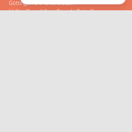
Göttingen e.V. unterstützen?
Helfen Sie mit Ihrer Spende Betroffenen,
notwendige Leistungen zu ermöglichen, die
nicht von den Krankenkassen übernommen
werden. Unterstützen Sie den Verein dauerhaft,
ob als Mitglied, Sponsor oder mit
ehrenamtlichen Engagement.
JETZT SPENDEN
MEHR INFORMATIONEN
Horizonte Göttingen e.V. dankt