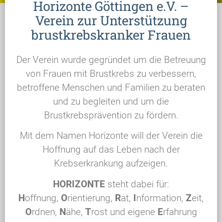
Horizonte Göttingen e.V. –
Verein zur Unterstützung
brustkrebskranker Frauen
Der Verein wurde gegründet um die Betreuung
von Frauen mit Brustkrebs zu verbessern,
betroffene Menschen und Familien zu beraten
und zu begleiten und um die
Brustkrebsprävention zu fördern.
Mit dem Namen Horizonte will der Verein die
Hoffnung auf das Leben nach der
Krebserkrankung aufzeigen.
HORIZONTE
steht dabei für:
H
offnung,
O
rientierung,
R
at,
I
nformation,
Z
eit,
O
rdnen,
N
ähe,
T
rost und eigene
E
rfahrung