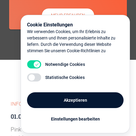
MEHR ERFAHREN
Cookie Einstellungen
Wir verwenden Cookies, um Ihr Erlebnis zu
verbessern und Ihnen personalisierte Inhalte zu
liefern. Durch die Verwendung dieser Website
stimmen Sie unseren Cookie-Richtlinien zu
Notwendige Cookies
Statistische Cookies
Nächste Termine
Akzeptieren
INFORMATIONSVERANSTALTUNGEN
01.09.2026
Einstellungen bearbeiten
Pink Rosdorf trifft sich jeden ersten Dienstag