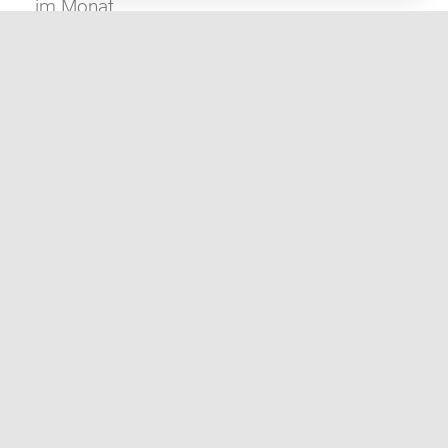
im Monat.
Weiter lesen
ZUR TERMINÜBERSICHT