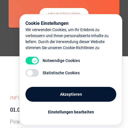
MEHR ERFAHREN
Cookie Einstellungen
Wir verwenden Cookies, um Ihr Erlebnis zu
verbessern und Ihnen personalisierte Inhalte zu
liefern. Durch die Verwendung dieser Website
stimmen Sie unseren Cookie-Richtlinien zu
Notwendige Cookies
Statistische Cookies
Nächste Termine
Akzeptieren
INFORMATIONSVERANSTALTUNGEN
01.09.2026
Einstellungen bearbeiten
Pink Rosdorf trifft sich jeden ersten Dienstag