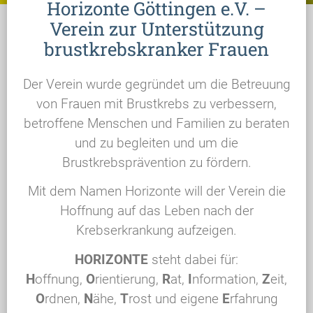
Horizonte Göttingen e.V. –
Verein zur Unterstützung
brustkrebskranker Frauen
Der Verein wurde gegründet um die Betreuung
von Frauen mit Brustkrebs zu verbessern,
betroffene Menschen und Familien zu beraten
und zu begleiten und um die
Brustkrebsprävention zu fördern.
Mit dem Namen Horizonte will der Verein die
Hoffnung auf das Leben nach der
Krebserkrankung aufzeigen.
HORIZONTE
steht dabei für:
H
offnung,
O
rientierung,
R
at,
I
nformation,
Z
eit,
O
rdnen,
N
ähe,
T
rost und eigene
E
rfahrung