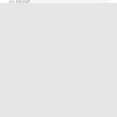
im Monat.
Weiter lesen
ZUR TERMINÜBERSICHT