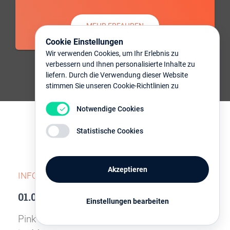
MEHR ERFAHREN
Cookie Einstellungen
Wir verwenden Cookies, um Ihr Erlebnis zu
verbessern und Ihnen personalisierte Inhalte zu
liefern. Durch die Verwendung dieser Website
stimmen Sie unseren Cookie-Richtlinien zu
Notwendige Cookies
Statistische Cookies
Nächste Termine
Akzeptieren
INFORMATIONSVERANSTALTUNGEN
01.09.2026
Einstellungen bearbeiten
Pink Rosdorf trifft sich jeden ersten Dienstag