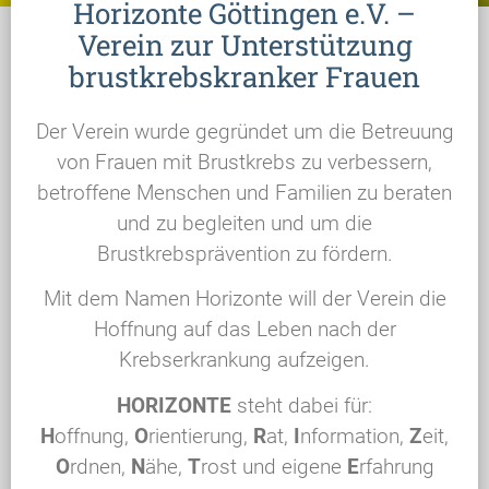
Horizonte Göttingen e.V. –
Verein zur Unterstützung
brustkrebskranker Frauen
Der Verein wurde gegründet um die Betreuung
von Frauen mit Brustkrebs zu verbessern,
betroffene Menschen und Familien zu beraten
und zu begleiten und um die
Brustkrebsprävention zu fördern.
Mit dem Namen Horizonte will der Verein die
Hoffnung auf das Leben nach der
Krebserkrankung aufzeigen.
HORIZONTE
steht dabei für:
H
offnung,
O
rientierung,
R
at,
I
nformation,
Z
eit,
O
rdnen,
N
ähe,
T
rost und eigene
E
rfahrung