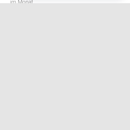
im Monat.
Weiter lesen
ZUR TERMINÜBERSICHT