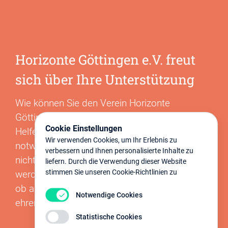
Horizonte Göttingen e.V. freut
sich über Ihre Unterstützung
Wie können Sie den Verein Horizonte
Göttingen e.V. unterstützen?
Cookie Einstellungen
Helfen Sie mit Ihrer Spende Betroffenen,
Wir verwenden Cookies, um Ihr Erlebnis zu
notwendige Leistungen zu ermöglichen, die
verbessern und Ihnen personalisierte Inhalte zu
nicht von den Krankenkassen übernommen
liefern. Durch die Verwendung dieser Website
stimmen Sie unseren Cookie-Richtlinien zu
werden. Unterstützen Sie den Verein dauerhaft,
ob als Mitglied, Sponsor oder mit
Notwendige Cookies
ehrenamtlichen Engagement.
Statistische Cookies