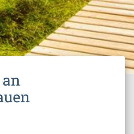
 an
rauen