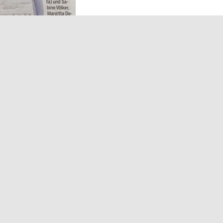
Horizonte Göttingen e
Ihre Unterstützung
Wie können Sie den Verein Horizonte Göttingen e
Helfen Sie mit Ihrer Spende Betroffenen, notwend
von den Krankenkassen übernommen werden. Unte
als Mitglied, Sponsor oder mit ehrenamtlichen 