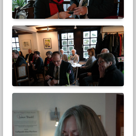
Frau
M.
Degener,
Landrat
B.
Reuter