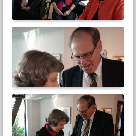
Frau
M.
Degener,
Landrat
B.
Reuter